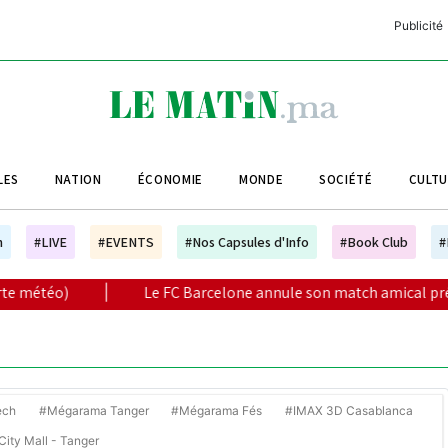
Publicité
C
L
A
LES
NATION
ÉCONOMIE
MONDE
SOCIÉTÉ
CULT
L
L
h
#LIVE
#EVENTS
#Nos Capsules d'Info
#Book Club
#
L
Le FC Barcelone annule son match amical prévu à Tanger
M
M
B
ech
#Mégarama Tanger
#Mégarama Fés
#IMAX 3D Casablanca
ity Mall - Tanger