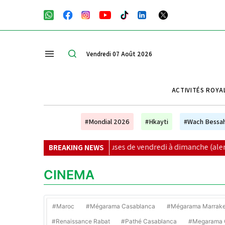
Vendredi 07 Août 2026
ACTIVITÉS ROYA
#Mondial 2026
#Hkayti
#Wach Bessa
et averses orageuses de vendredi à dimanche (alerte météo)
|
BREAKING NEWS
CINEMA
#Maroc
#Mégarama Casablanca
#Mégarama Marrak
#Renaissance Rabat
#Pathé Casablanca
#Megarama C