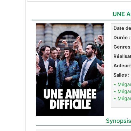
UNE A
Date de 
Durée :
Genres 
Réalisa
Acteurs
Salles :
» Méga
» Méga
» Méga
Synopsis 