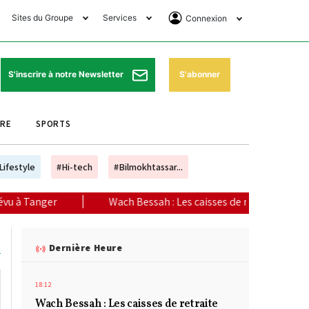
Sites du Groupe
Services
Connexion
lub Avantages
Horaires de prières
Se Connecter
e Matin Sports
Pharmacies de garde
Abonnement
S'abonner
S'inscrire à notre Newsletter
ssahraa
Météo
Archives ePaper
URE
SPORTS
e Matin Store
Programme TV
e Matin Annonces
Cinéma
Lifestyle
#Hi-tech
#Bilmokhtassar...
es Imprimeries du
Horaires de train
|
Wach Bessah : Les caisses de retraite sont-elles en fin de vie
atin
Bourse
orocco Today Forum
Dernière Heure
ookclub
18:12
Wach Bessah : Les caisses de retraite