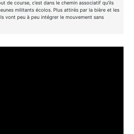
t de course, c’est dans le chemin associatif qu’ils
unes militants écolos. Plus attirés par la bière et les
 ils vont peu à peu intégrer le mouvement sans