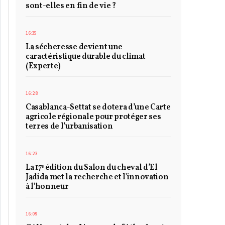
sont-elles en fin de vie ?
16:35
La sécheresse devient une
caractéristique durable du climat
(Experte)
16:28
Casablanca-Settat se dotera d’une Carte
agricole régionale pour protéger ses
terres de l’urbanisation
16:23
La 17ᵉ édition du Salon du cheval d’El
Jadida met la recherche et l'innovation
à l'honneur
16:09