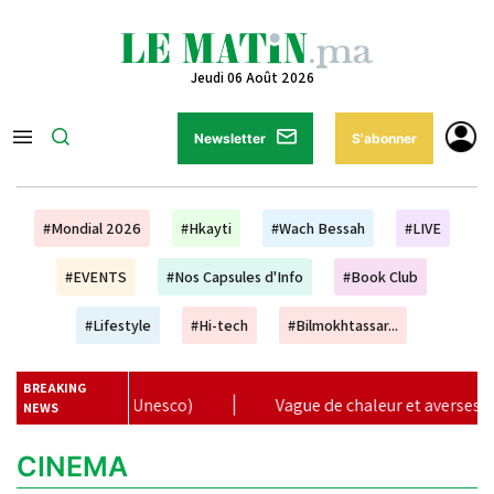
Jeudi 06 Août 2026
Newsletter
S'abonner
#Mondial 2026
#Hkayti
#Wach Bessah
#LIVE
#EVENTS
#Nos Capsules d'Info
#Book Club
#Lifestyle
#Hi-tech
#Bilmokhtassar...
BREAKING
us (Unesco)
|
Vague de chaleur et averses orageuses de jeu
NEWS
CINEMA