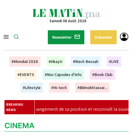
Samedi 08 Août 2026
Newsletter
S'abonner
#Mondial 2026
#Hkayti
#Wach Bessah
#LIVE
#EVENTS
#Nos Capsules d'Info
#Book Club
#Lifestyle
#Hi-tech
#Bilmokhtassar...
BREAKING
n changement de sa position et reconnaît la souveraineté du Mar
NEWS
CINEMA