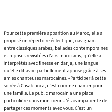
Benchemsi et du mythique
groupe Hoba Hoba Spirit,
à l'occasion du
Casablanca Music Week
(CMW), pour une soirée
marquée par la ferveur
Pour cette première apparition au Maroc, elle a
d’un public
proposé un répertoire éclectique, naviguant
intergénérationnel et une
ambiance estivale
entre classiques arabes, ballades contemporaines
survoltée.
et reprises revisitées d’airs marocains, qu’elle a
interprétés avec finesse en darija, une langue
qu’elle dit avoir partiellement apprise grâce à ses
amies chanteuses marocaines.
«Participer à cette
soirée à Casablanca, c’est comme chanter pour
une famille. Le public marocain a une place
particulière dans mon cœur. J’étais impatiente de
partager ces moments avec vous. C’est un