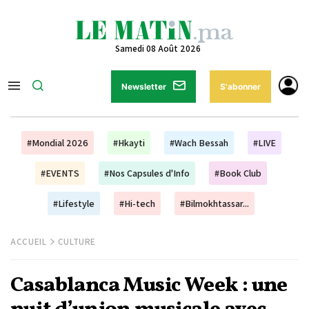
Samedi 08 Août 2026
Newsletter
S'abonner
#Mondial 2026
#Hkayti
#Wach Bessah
#LIVE
#EVENTS
#Nos Capsules d'Info
#Book Club
#Lifestyle
#Hi-tech
#Bilmokhtassar...
ACCUEIL
CULTURE
Casablanca Music Week : une