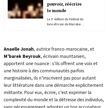
pouvoir, réécrire
le monde
La 3ᵉ édition du Festival du
livre africain de Marrakech
(FLAM) a débuté sous une
pluie battante, mais cela
n'a en rien entamé
l'enthousiasme des
Anaelle Jonah
, autrice franco-marocaine, et
festivaliers. Véritable lieu
de rencontres, de
M’barek Beyrouk
, écrivain mauritanien,
discussions et de
apportent une nuance : s’ils offrent une voix et
partages, avec des panels
une histoire à des communautés parfois
exceptionnels, des petits
déjeuners avec les élèves
marginalisées, ils n’inscrivent pas pour autant
de Marrakech, et un
leur littérature dans une démarche explicitement
engagement fort pour
l’Afrique, le FLAM brille de
militante. Pour eux, écrire, c’est exprimer la
plus belle.
complexité du monde et la détresse des individus,
sans nécessairement adopter un ton accusateur