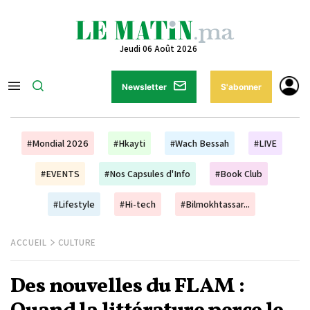
Jeudi 06 Août 2026
Newsletter
S'abonner
#Mondial 2026
#Hkayti
#Wach Bessah
#LIVE
#EVENTS
#Nos Capsules d'Info
#Book Club
#Lifestyle
#Hi-tech
#Bilmokhtassar...
ACCUEIL
CULTURE
Des nouvelles du FLAM :