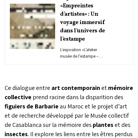
«Empreintes
d'artistes» : Un
voyage immersif
dans l'univers de
l'estampe
L'exposition «L’atelier
musée de l’estampe –
Empreintes d’artistes»
rassemble des œuvres
créées par des artistes
ayant exploré la richesse
Ce dialogue entre
art contemporain
et
mémoire
des techniques d'estampe
dans un cadre de
collective
prend racine dans la disparition des
résidence à Casablanca et
figuiers de Barbarie
au Maroc et le projet d’art
Rabat.
et de recherche développé par le Musée collectif
de Casablanca sur la mémoire des
plantes
et des
insectes
. Il explore les liens entre les êtres perdus