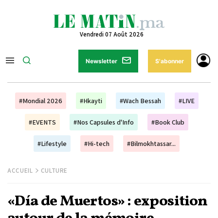
Vendredi 07 Août 2026
Newsletter
S'abonner
#Mondial 2026
#Hkayti
#Wach Bessah
#LIVE
#EVENTS
#Nos Capsules d'Info
#Book Club
#Lifestyle
#Hi-tech
#Bilmokhtassar...
ACCUEIL
CULTURE
«Día de Muertos» : exposition