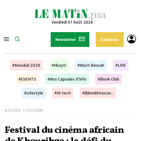
Vendredi 07 Août 2026
Newsletter
S'abonner
#Mondial 2026
#Hkayti
#Wach Bessah
#LIVE
#EVENTS
#Nos Capsules d'Info
#Book Club
#Lifestyle
#Hi-tech
#Bilmokhtassar...
ACCUEIL
CULTURE
Festival du cinéma africain