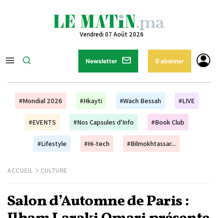
Vendredi 07 Août 2026
Newsletter
S'abonner
#Mondial 2026
#Hkayti
#Wach Bessah
#LIVE
#EVENTS
#Nos Capsules d'Info
#Book Club
#Lifestyle
#Hi-tech
#Bilmokhtassar...
ACCUEIL
CULTURE
Salon d’Automne de Paris :