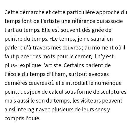
Gorriti a consacré une
exposition
Cette démarche et cette particulière approche du
photographique
captivante à cette ville
temps font de l’artiste une référence qui associe
atlantique, au
l’art au temps. Elle est souvent désignée de
Photomuseum, une
peintre du temps. «Le temps, je ne saurai en
référence en matière de
photographie et de
parler qu’à travers mes œuvres ; au moment où il
cinéma au Pays basque.
faut placer des mots pour le cerner, il n’y est
plus», explique l'artiste. Certains parlent de
l’école du temps d’Ilham, surtout avec ses
dernières œuvres où elle introduit le numérique
peint, des jeux de calcul sous forme de sculptures
mais aussi le son du temps, les visiteurs peuvent
ainsi interagir avec plusieurs de leurs sens y
compris l’ouïe.