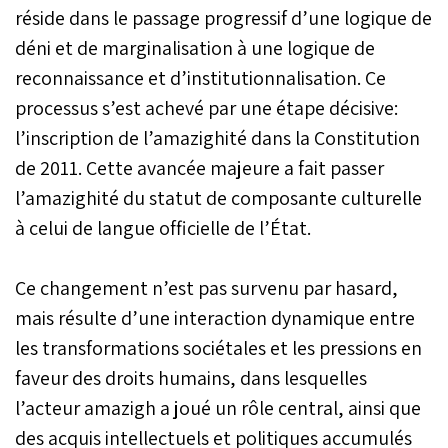
réside dans le passage progressif d’une logique de
de l’IRCAM, en passant
par la
déni et de marginalisation à une logique de
constitutionnalisation en
reconnaissance et d’institutionnalisation. Ce
2011 de la diversité
culturelle et linguistique du
processus s’est achevé par une étape décisive:
Royaume, la marche
l’inscription de l’amazighité dans la Constitution
résolue du Maroc vers une
de 2011. Cette avancée majeure a fait passer
société pluraliste et
ouverte se poursuit avec
l’amazighité du statut de composante culturelle
constance et
à celui de langue officielle de l’État.
détermination. Mais cette
reconnaissance officielle
suffit-elle à transformer les
Ce changement n’est pas survenu par hasard,
équilibres sociaux et
culturels du pays? La
mais résulte d’une interaction dynamique entre
présence de la
les transformations sociétales et les pressions en
composante amazighe
faveur des droits humains, dans lesquelles
dans l’espace public, les
écoles, les administrations
l’acteur amazigh a joué un rôle central, ainsi que
répond-elle aux
des acquis intellectuels et politiques accumulés
aspirations d’une large