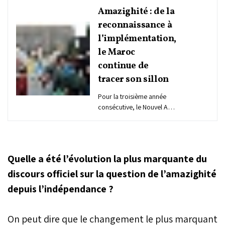
Amazighité : de la
reconnaissance à
l’implémentation,
le Maroc
continue de
tracer son sillon
Pour la troisième année
consécutive, le Nouvel An
amazigh est célébré
comme jour férié et payé
au Maroc. Une avancée
symbolique forte qui
Quelle a été l’évolution la plus marquante du
traduit la volonté de l’État
de réhabiliter et consacrer
discours officiel sur la question de l’amazighité
dans les faits l’amazighité
depuis l’indépendance ?
en tant que composante
essentielle de l’identité
marocaine. Du discours
On peut dire que le changement le plus marquant
Royal d’Ajdir à la création