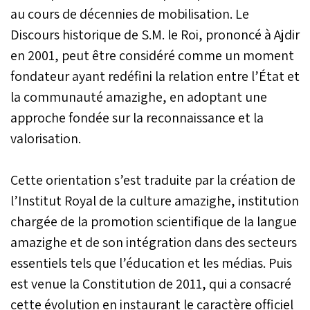
frange de la population
au cours de décennies de mobilisation. Le
marocaine ? Pour
Discours historique de S.M. le Roi, prononcé à Ajdir
beaucoup de militants et
de chercheurs, le chemin
en 2001, peut être considéré comme un moment
parcouru est
fondateur ayant redéfini la relation entre l’État et
considérable, mais les
la communauté amazighe, en adoptant une
acquis doivent être
consolidés. Une chose est
approche fondée sur la reconnaissance et la
cependant sûre :
valorisation.
l’amazighité n’est plus
abordée comme un sujet
culturel isolé, mais
Cette orientation s’est traduite par la création de
comme un dossier
transversal qui concerne
l’Institut Royal de la culture amazighe, institution
l’ensemble des secteurs.
chargée de la promotion scientifique de la langue
amazighe et de son intégration dans des secteurs
essentiels tels que l’éducation et les médias. Puis
est venue la Constitution de 2011, qui a consacré
cette évolution en instaurant le caractère officiel