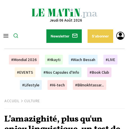
Jeudi 06 Août 2026
Newsletter
S'abonner
#Mondial 2026
#Hkayti
#Wach Bessah
#LIVE
#EVENTS
#Nos Capsules d'Info
#Book Club
#Lifestyle
#Hi-tech
#Bilmokhtassar...
ACCUEIL
CULTURE
L’amazighité, plus qu'un