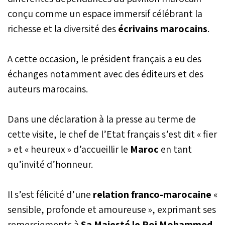
l’ambition du Groupe Le
conçu comme un espace immersif célébrant la
Matin de promouvoir la
richesse et la diversité des
écrivains marocains
.
lecture et d’amplifier la
voix des écrivains
marocains, au-delà des
A cette occasion, le président français a eu des
frontières.
échanges notamment avec des éditeurs et des
auteurs marocains.
Dans une déclaration à la presse au terme de
cette visite, le chef de l’Etat français s’est dit « fier
» et « heureux » d’accueillir le
Maroc
en tant
qu’invité d’honneur.
Il s’est félicité d’une
relation franco-marocaine
«
sensible, profonde et amoureuse », exprimant ses
remerciements à
Sa Majesté le Roi Mohammed