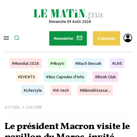
Dimanche 09 Août 2026
Newsletter
S'abonner
#Mondial 2026
#Hkayti
#Wach Bessah
#LIVE
#EVENTS
#Nos Capsules d'Info
#Book Club
#Lifestyle
#Hi-tech
#Bilmokhtassar...
ACCUEIL
CULTURE
Le président Macron visite le