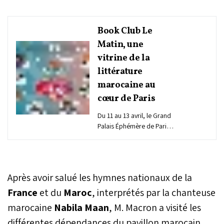
Book Club Le
Matin, une
vitrine de la
littérature
marocaine au
cœur de Paris
Du 11 au 13 avril, le Grand
Palais Éphémère de Paris
s’imprègne des couleurs
du Maroc, invité
d'honneur du prestigieux
Festival du Livre. Au centre
Après avoir salué les hymnes nationaux de la
de cette effervescence
culturelle, le Book Club Le
France
et du
Maroc
, interprétés par la chanteuse
Matin se distingue par une
marocaine
Nabila Maan
, M. Macron a visité les
programmation riche et
différentes dépendances du pavillon marocain
engagée, incarnant