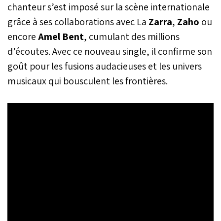
chanteur s’est imposé sur la scène internationale
reproduite par les
Marocains aux quatre
grâce à ses collaborations avec La
Zarra
,
Zaho
ou
coins du monde.
encore
Amel Bent
, cumulant des millions
d’écoutes. Avec ce nouveau single, il confirme son
goût pour les fusions audacieuses et les univers
musicaux qui bousculent les frontières.