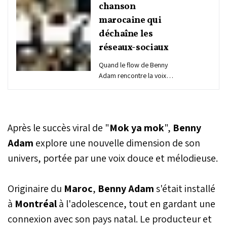
chanson
marocaine qui
déchaîne les
réseaux-sociaux
Quand le flow de Benny
Adam rencontre la voix
explosive de Khadija El
Warzazia, cela donne
“Mok ya Mok”, la chanson
du moment devenue en
Après le succès viral de "
Mok ya mok
",
Benny
quelques semaines un
véritable phénomène
Adam
explore une nouvelle dimension de son
musical et culturel au
univers, portée par une voix douce et mélodieuse.
Maroc, mais aussi au-delà
de ses frontières.
Chantées en français et en
Originaire du
Maroc
,
Benny Adam
s'était installé
darija, les paroles de ce
à
Montréal
à l'adolescence, tout en gardant une
tube fusionnant chaâbi,
rap et drill sont devenues
connexion avec son pays natal. Le producteur et
une trend virale