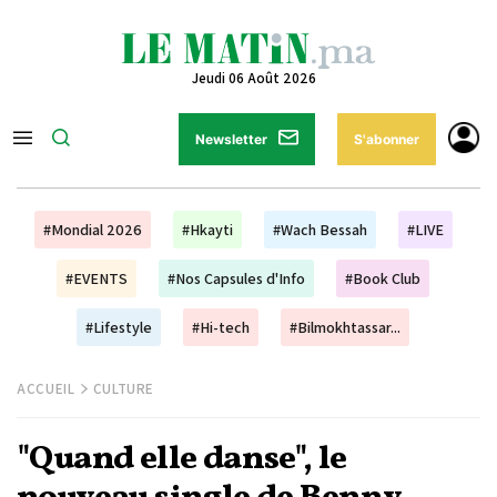
Jeudi 06 Août 2026
Newsletter
S'abonner
#Mondial 2026
#Hkayti
#Wach Bessah
#LIVE
#EVENTS
#Nos Capsules d'Info
#Book Club
#Lifestyle
#Hi-tech
#Bilmokhtassar...
ACCUEIL
CULTURE
"Quand elle danse", le