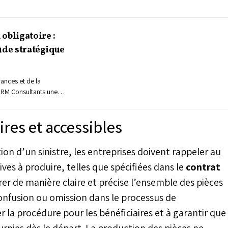
obligatoire :
ude stratégique
rances et de la
ARM Consultants une
ion de l’obligation
n contexte marqué par
aires et accessibles
gement, mais aussi des
e et des risques
ophes naturelles
tion d’un sinistre, les entreprises doivent rappeler au
 projet vise à
ves à produire, telles que spécifiées dans le
contrat
er la résilience du
iser le paysage de
rer de manière claire et précise l’ensemble des pièces
 confusion ou omission dans le processus de
er la procédure pour les bénéficiaires et à garantir que
urnies dès le départ. La production des pièces ne