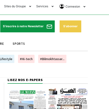
Sites du Groupe
Services
Connexion
lub Avantages
Horaires de prières
Se Connecter
e Matin Sports
Pharmacies de garde
Abonnement
S'abonner
S'inscrire à notre Newsletter
ssahraa
Météo
Archives ePaper
URE
SPORTS
e Matin Store
Programme TV
e Matin Annonces
Cinéma
Lifestyle
#Hi-tech
#Bilmokhtassar...
es Imprimeries du
Horaires de train
atin
Bourse
LISEZ NOS E-PAPERS
orocco Today Forum
ookclub