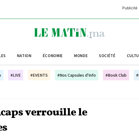
Publicité
C
L
A
LES
NATION
ÉCONOMIE
MONDE
SOCIÉTÉ
CULT
L
L
h
#LIVE
#EVENTS
#Nos Capsules d'Info
#Book Club
#
L
M
M
caps verrouille le
B
es