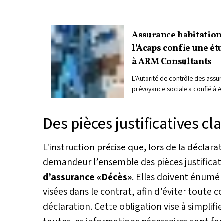
Assurance habitation 
l’Acaps confie une ét
à ARM Consultants
L’Autorité de contrôle des assu
prévoyance sociale a confié à 
étude stratégique sur l’instaurat
d’assurance habitation. Dans u
Des pièces justificatives cl
l'amélioration de l’accès au lo
lacunes en termes de couvertur
accrus, révélés par des catastr
L'instruction précise que, lors de la déclara
comme le séisme d’Al Haouz, ce
demandeur l’ensemble des pièces justificati
protéger les citoyens, à renforc
secteur immobilier et à modern
d’assurance «Décès»
. Elles doivent énumé
l’assurance au Maroc.
visées dans le contrat, afin d’éviter toute
déclaration. Cette obligation vise à simplifi
toutes les informations nécessaires sont fo