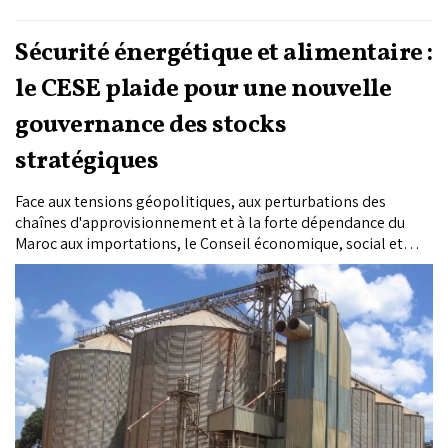
Sécurité énergétique et alimentaire :
le CESE plaide pour une nouvelle
gouvernance des stocks
stratégiques
Face aux tensions géopolitiques, aux perturbations des
chaînes d'approvisionnement et à la forte dépendance du
Maroc aux importations, le Conseil économique, social et
environnemental (CESE) recommande de repenser en
profondeur la gestion des stocks stratégiques de produits
essentiels. Dans son rapport annuel 2025, l'institution plaide
pour un nouveau modèle de gouvernance mêlant
intervention publique, obligations pour le secteur privé et
renforcement des capacités de stockage.