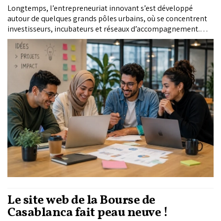
Longtemps, l’entrepreneuriat innovant s’est développé
autour de quelques grands pôles urbains, où se concentrent
investisseurs, incubateurs et réseaux d’accompagnement.
Mais l’essor de l’intelligence artificielle, l’accélération de la
transformation numérique et les nouveaux programmes de
formation pourraient redistribuer les cartes. Pour Ali Kettani,
banquier d’affaires et spécialiste du financement des startups
et des PME au Maroc et en Afrique, la prochaine vague
entrepreneuriale pourrait bien émerger des territoires, à
condition de miser sur les infrastructures, les compétences et
les écosystèmes locaux.
Le site web de la Bourse de
Casablanca fait peau neuve !