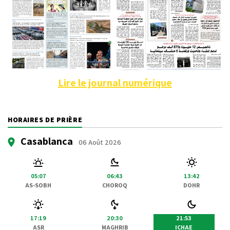
Lire le journal numérique
HORAIRES DE PRIÈRE
Casablanca
06 Août 2026
05:07
06:43
13:42
AS-SOBH
CHOROQ
DOHR
17:19
20:30
21:53
ASR
MAGHRIB
ICHAE