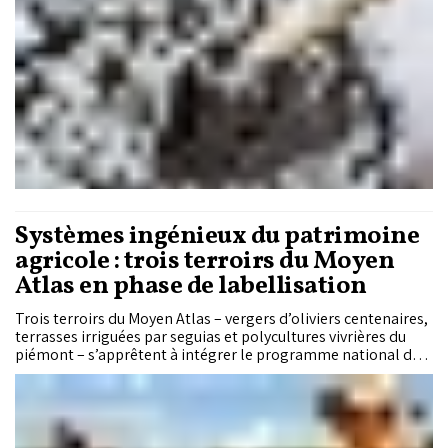
Systèmes ingénieux du patrimoine
agricole : trois terroirs du Moyen
Atlas en phase de labellisation
Trois terroirs du Moyen Atlas – vergers d’oliviers centenaires,
terrasses irriguées par seguias et polycultures vivrières du
piémont – s’apprêtent à intégrer le programme national des
Systèmes ingénieux du patrimoine agricole marocain. Avant
toute reconnaissance internationale, la Direction régionale
de l’agriculture de Béni Mellal-Khénifra lance donc
l’établissement d’un état de référence détaillé, socle d’un
dispositif de suivi-évaluation destiné à piloter, dans la durée,