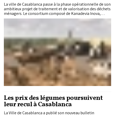
La ville de Casablanca passe à la phase opérationnelle de son
ambitieux projet de traitement et de valorisation des déchets
ménagers. Le consortium composé de Kanadevia Inova,
Nareva et Itochu a signé le contrat de concession avec la
Commune de Casablanca ainsi que les accords de rachat de
l'électricité avec SRM Casablanca-Settat et l'ONEE, ouvrant la
voie au lancement des travaux préparatoires.
Les prix des légumes poursuivent
leur recul à Casablanca
La Ville de Casablanca a publié son nouveau bulletin