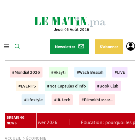
Jeudi 06 Août 2026
Newsletter
S'abonner
#Mondial 2026
#Hkayti
#Wach Bessah
#LIVE
#EVENTS
#Nos Capsules d'Info
#Book Club
#Lifestyle
#Hi-tech
#Bilmokhtassar...
BREAKING
ion : pourquoi les plans à dix ans ne suffisent plus (Unesco)
|
NEWS
ACCUEIL
ÉCONOMIE