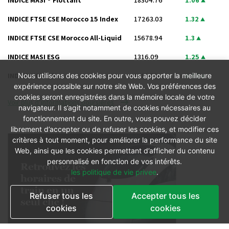
INDICE FTSE CSE Morocco 15 Index
17263.03
1.32
INDICE FTSE CSE Morocco All-Liquid
15678.94
1.3
INDICE MASI ESG
1316.09
1.25
INDICE MASI 20
1318.51
0.94
Nous utilisons des cookies pour vous apporter la meilleure
expérience possible sur notre site Web. Vos préférences des
cookies seront enregistrées dans la mémoire locale de votre
Voir plus d’informations boursières
navigateur. Il s’agit notamment de cookies nécessaires au
fonctionnement du site. En outre, vous pouvez décider
librement d’accepter ou de refuser les cookies, et modifier ces
critères à tout moment, pour améliorer la performance du site
Web, ainsi que les cookies permettant d’afficher du contenu
personnalisé en fonction de vos intérêts.
les politique de vie privee
.
Refuser tous les
Accepter tous les
cookies
cookies