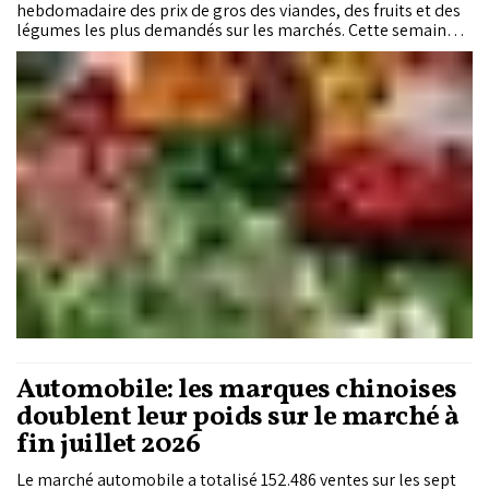
hebdomadaire des prix de gros des viandes, des fruits et des
légumes les plus demandés sur les marchés. Cette semaine,
plusieurs légumes poursuivent leur repli, tandis que les
viandes rouges enregistrent de légers ajustements à la
baisse. Le marché des fruits, en revanche, affiche des
évolutions plus contrastées, entre stabilité de certaines
références et variations sur les produits de saison.
Automobile: les marques chinoises
doublent leur poids sur le marché à
fin juillet 2026
Le marché automobile a totalisé 152.486 ventes sur les sept