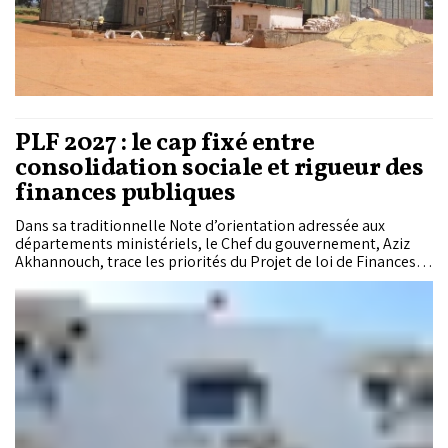
PLF 2027 : le cap fixé entre
consolidation sociale et rigueur des
finances publiques
Dans sa traditionnelle Note d’orientation adressée aux
départements ministériels, le Chef du gouvernement, Aziz
Akhannouch, trace les priorités du Projet de loi de Finances
2027. Entre poursuite de la généralisation de la protection
sociale, réduction des disparités territoriales et maîtrise du
déficit budgétaire, l’Exécutif veut consolider une trajectoire
macroéconomique jugée résiliente malgré un contexte
international incertain.