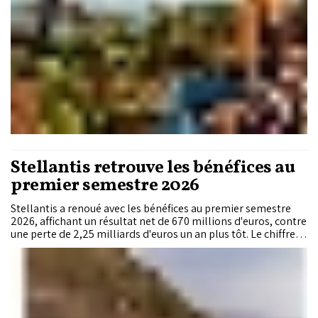
la conservation dynamique de ces écosystèmes agraires
patrimoniaux.
Stellantis retrouve les bénéfices au
premier semestre 2026
Stellantis a renoué avec les bénéfices au premier semestre
2026, affichant un résultat net de 670 millions d'euros, contre
une perte de 2,25 milliards d'euros un an plus tôt. Le chiffre
d'affaires semestriel a progressé de 10 % pour atteindre 81
milliards d'euros, porté par une solide performance au
deuxième trimestre. Fort de cette amélioration, le
constructeur automobile confirme ses perspectives
financières pour l'ensemble de l'exercice.