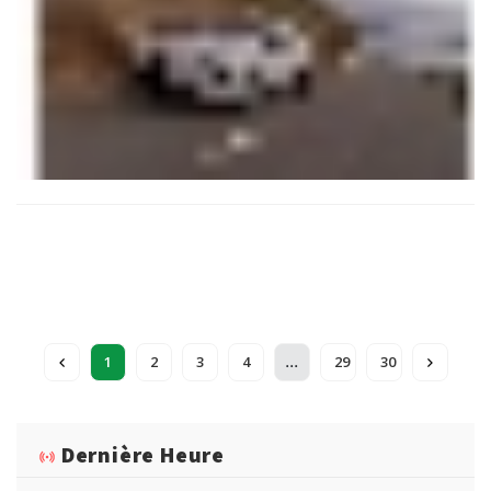
...
1
2
3
4
29
30
Dernière Heure