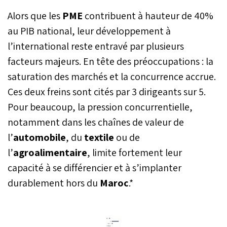
les très petites, petites et
Alors que les
PME
contribuent à hauteur de 40%
moyennes entreprises
(TPME) privées, qu’elles
au PIB national, leur développement à
soient en cours de
l’international reste entravé par plusieurs
création ou déjà établies.
facteurs majeurs. En tête des préoccupations : la
Une subvention publique,
couvrant jusqu’à 30% du
saturation des marchés et la concurrence accrue.
coût des projets, est
Ces deux freins sont cités par 3 dirigeants sur 5.
désormais proposée.
Voici les conditions, les
Pour beaucoup, la pression concurrentielle,
démarches et les
notamment dans les chaînes de valeur de
dépenses éligibles à
connaître pour en
l’
automobile
, du
textile
ou de
bénéficier.
l’
agroalimentaire
, limite fortement leur
capacité à se différencier et à s’implanter
durablement hors du
Maroc
.*