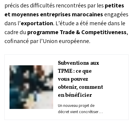
précis des difficultés rencontrées par les
petites
et moyennes entreprises marocaines
engagées
dans l’
exportation
. L’étude a été menée dans le
cadre du
programme Trade & Competitiveness
,
cofinancé par l’Union européenne.
Subventions aux
TPME : ce que
vous pouvez
obtenir, comment
en bénéficier
Un nouveau projet de
décret vient concrétiser
l’ambition du Maroc de
dynamiser son tissu
entrepreneurial en ciblant