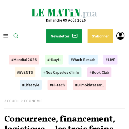
Dimanche 09 Août 2026
Newsletter
S'abonner
#Mondial 2026
#Hkayti
#Wach Bessah
#LIVE
#EVENTS
#Nos Capsules d'Info
#Book Club
#Lifestyle
#Hi-tech
#Bilmokhtassar...
ACCUEIL
ÉCONOMIE
Concurrence, financement,