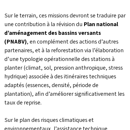
biodiversité et des
services écosystémiques»,
Sur le terrain, ces missions devront se traduire par
élaboré en 2024 et rendu
public récemment, dresse
une contribution à la révision du
Plan national
un état des lieux inédit du
d’aménagement des bassins versants
patrimoine naturel
(PNABV)
, en complément des actions d’autres
marocain. Vingt ans après
la dernière évaluation, le
partenaires, et à la reforestation via l’élaboration
document met en
d’une typologie opérationnelle des stations à
évidence le recul de la
biodiversité face aux
planter (climat, sol, pression anthropique, stress
pressions humaines et
hydrique) associée à des itinéraires techniques
climatiques, tout en
appelant à un
adaptés (essences, densité, période de
repositionnement urgent
plantation), afin d’améliorer significativement les
de la conservation au
taux de reprise.
cœur des politiques de
développement. Les
détails.
Sur le plan des risques climatiques et
environnementaux, l’assistance technique