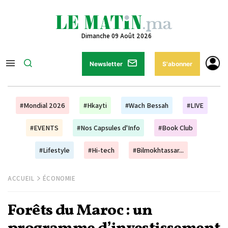
Dimanche 09 Août 2026
Newsletter
S'abonner
#Mondial 2026
#Hkayti
#Wach Bessah
#LIVE
#EVENTS
#Nos Capsules d'Info
#Book Club
#Lifestyle
#Hi-tech
#Bilmokhtassar...
ACCUEIL
ÉCONOMIE
Forêts du Maroc : un