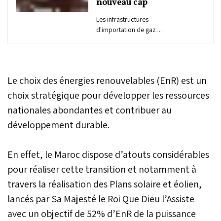
nouveau cap
Les infrastructures
d'importation de gaz
naturel liquéfié, de
stockage, de
regazéification et de
transport de gaz naturel
Le choix des énergies renouvelables (EnR) est un
seront bientôt renforcées.
Le port de Nador West
choix stratégique pour développer les ressources
Med jouera un rôle
nationales abondantes et contribuer au
pionnier dans le cadre du
développement durable.
programme de
développement
coordonné par Leila
En effet, le Maroc dispose d’atouts considérables
Benali, Nizar Baraka et
Nadia Fettah Alaoui.
pour réaliser cette transition et notamment à
Détails.
travers la réalisation des Plans solaire et éolien,
lancés par Sa Majesté le Roi Que Dieu l’Assiste
avec un objectif de 52% d’EnR de la puissance