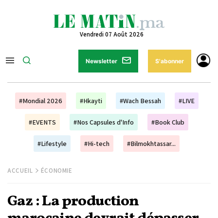
Vendredi 07 Août 2026
Newsletter
S'abonner
#Mondial 2026
#Hkayti
#Wach Bessah
#LIVE
#EVENTS
#Nos Capsules d'Info
#Book Club
#Lifestyle
#Hi-tech
#Bilmokhtassar...
ACCUEIL
ÉCONOMIE
Gaz : La production