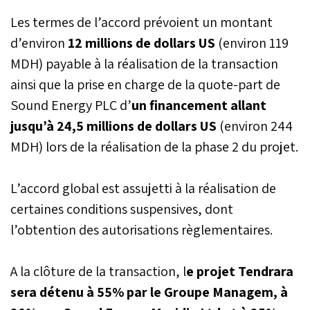
gaz découvert, cessions
Les termes de l’accord prévoient un montant
totales ou partielles
d’intérêts dans des permis
d’environ
12 millions de dollars US
(environ 119
et licences. À la clé, des
MDH) payable à la réalisation de la transaction
millions de dollars qui
ainsi que la prise en charge de la quote-part de
changent de main en guise
de paiement/prépaiement
Sound Energy PLC d’
un financement allant
pour du gaz issu du sol
jusqu’à 24,5 millions de dollars US
(environ 244
marocain ou en
contrepartie de parts
MDH) lors de la réalisation de la phase 2 du projet.
dans des licences. Que
vaut réellement le secteur
gazier au Maroc ? L’état
L’accord global est assujetti à la réalisation de
des lieux, selon Amina
certaines conditions suspensives, dont
Benkhadra, directrice
l’obtention des autorisations règlementaires.
générale de l’Onhym.
A la clôture de la transaction, l
e projet Tendrara
sera détenu à 55% par le Groupe Managem, à