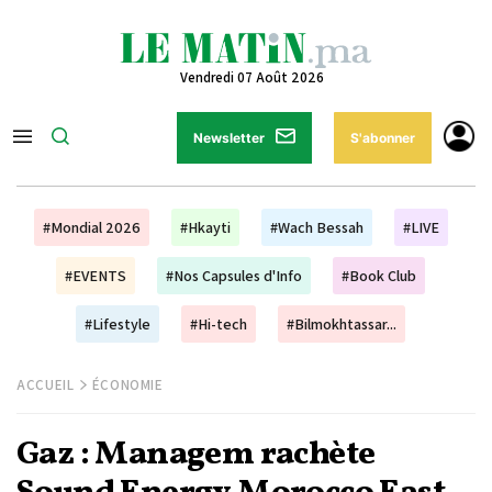
Vendredi 07 Août 2026
Newsletter
S'abonner
#Mondial 2026
#Hkayti
#Wach Bessah
#LIVE
#EVENTS
#Nos Capsules d'Info
#Book Club
#Lifestyle
#Hi-tech
#Bilmokhtassar...
ACCUEIL
ÉCONOMIE
Gaz : Managem rachète