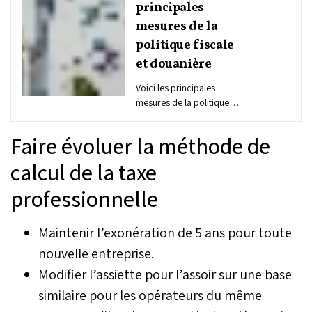
principales
mesures de la
politique fiscale
et douanière
Voici les principales
mesures de la politique
fiscale et douanière
prévues par le projet de
Faire évoluer la méthode de
loi de finances (PLF) de
l'année 2025 et contenues
calcul de la taxe
dans le rapport
professionnelle
d'exécution budgétaire et
de cadrage
macroéconomique
Maintenir l’exonération de 5 ans pour toute
triennal.
nouvelle entreprise.
Modifier l’assiette pour l’assoir sur une base
similaire pour les opérateurs du même