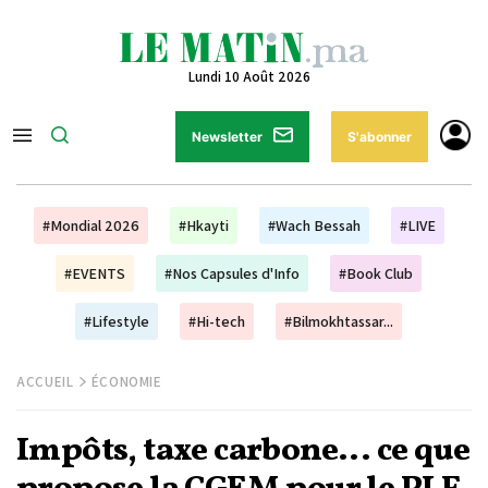
Lundi 10 Août 2026
Newsletter
S'abonner
#Mondial 2026
#Hkayti
#Wach Bessah
#LIVE
#EVENTS
#Nos Capsules d'Info
#Book Club
#Lifestyle
#Hi-tech
#Bilmokhtassar...
ACCUEIL
ÉCONOMIE
Impôts, taxe carbone... ce que