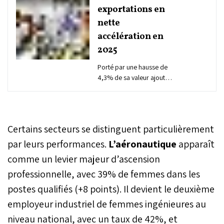
exportations en
nette
accélération en
2025
Porté par une hausse de
4,3% de sa valeur ajoutée
sur les neuf premiers mois
de l’année et par un taux
d’utilisation des capacités
de production culminant à
Certains secteurs se distinguent particulièrement
78,7%, le secteur
manufacturier a bouclé
par leurs performances.
L’aéronautique
apparaît
2025 sur une performance
comme un levier majeur d’ascension
inédite. Soutenue par la
professionnelle, avec 39% de femmes dans les
vitalité des dérivés de
phosphates, de
postes qualifiés (+8 points). Il devient le deuxième
l’automobile, de
employeur industriel de femmes ingénieures au
l’aéronautique et de la
métallurgie, la dynamique
niveau national, avec un taux de 42%, et