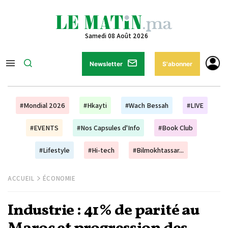
Samedi 08 Août 2026
Newsletter
S'abonner
#Mondial 2026
#Hkayti
#Wach Bessah
#LIVE
#EVENTS
#Nos Capsules d'Info
#Book Club
#Lifestyle
#Hi-tech
#Bilmokhtassar...
ACCUEIL
ÉCONOMIE
Industrie : 41% de parité au