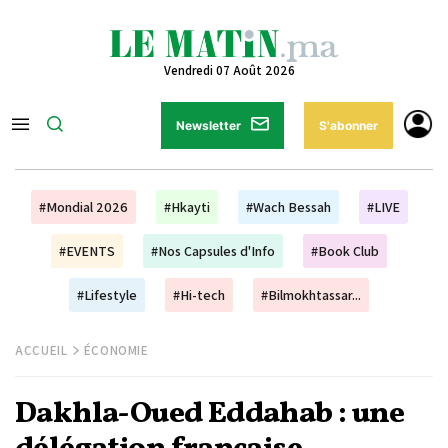
Vendredi 07 Août 2026
Newsletter
S'abonner
#Mondial 2026
#Hkayti
#Wach Bessah
#LIVE
#EVENTS
#Nos Capsules d'Info
#Book Club
#Lifestyle
#Hi-tech
#Bilmokhtassar...
ACCUEIL
ÉCONOMIE
Dakhla-Oued Eddahab : une