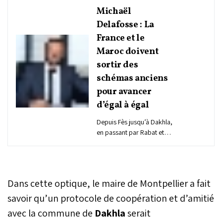
Michaël
Delafosse : La
France et le
Maroc doivent
sortir des
schémas anciens
pour avancer
d’égal à égal
Depuis Fès jusqu’à Dakhla,
en passant par Rabat et
Tanger, Michaël Delafosse,
maire de Montpellier et
président de Montpellier
Méditerranée Métropole,
Dans cette optique, le maire de Montpellier a fait
a sillonné le Maroc
pendant une semaine
savoir qu’un protocole de coopération et d’amitié
pour renforcer les
avec la commune de
Dakhla
serait
coopérations territoriales