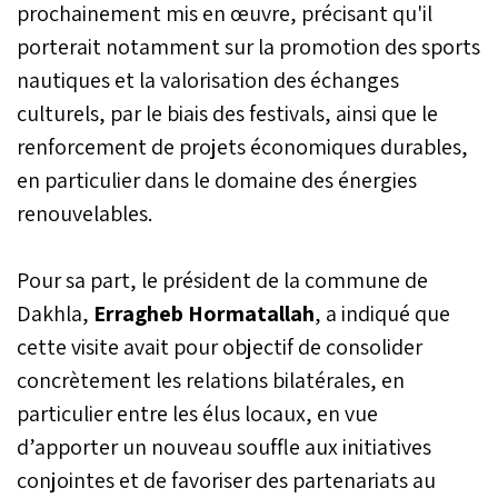
prochainement mis en œuvre, précisant qu'il
et humaines. Historien de
formation, engagé à
porterait notamment sur la promotion des sports
gauche, il porte une vision
nautiques et la valorisation des échanges
claire : inscrire la relation
franco-marocaine dans un
culturels, par le biais des festivals, ainsi que le
partenariat d’égal à égal,
renforcement de projets économiques durables,
respectueux de l’histoire
et tourné vers l’avenir.
en particulier dans le domaine des énergies
Dans cet entretien, il
renouvelables.
raconte son voyage, ses
émotions face aux trésors
culturels marocains, son
Pour sa part, le président de la commune de
plaidoyer pour la
Dakhla,
Erragheb Hormatallah
, a indiqué que
reconnaissance de la
souveraineté du Maroc sur
cette visite avait pour objectif de consolider
son Sahara et sa foi dans
concrètement les relations bilatérales, en
une amitié qui peut
devenir un modèle pour
particulier entre les élus locaux, en vue
un monde en quête de
d’apporter un nouveau souffle aux initiatives
stabilité.
conjointes et de favoriser des partenariats au