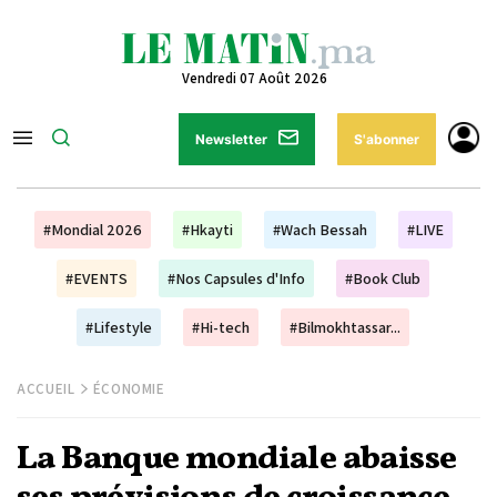
Vendredi 07 Août 2026
Newsletter
S'abonner
#Mondial 2026
#Hkayti
#Wach Bessah
#LIVE
#EVENTS
#Nos Capsules d'Info
#Book Club
#Lifestyle
#Hi-tech
#Bilmokhtassar...
ACCUEIL
ÉCONOMIE
La Banque mondiale abaisse