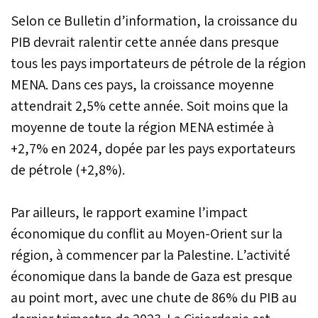
monétaire international
Selon ce Bulletin d’information, la croissance du
(FMI) dans son rapport sur
les perspectives de
PIB devrait ralentir cette année dans presque
l'économie mondiale.
tous les pays importateurs de pétrole de la région
L'inflation s'établirait à un
MENA. Dans ces pays, la croissance moyenne
rythme d'environ 2,2% en
2024 et 2,5% en 2025.
attendrait 2,5% cette année. Soit moins que la
moyenne de toute la région MENA estimée à
+2,7% en 2024, dopée par les pays exportateurs
de pétrole (+2,8%).
Par ailleurs, le rapport examine l’impact
économique du conflit au Moyen-Orient sur la
région, à commencer par la Palestine. L’activité
économique dans la bande de Gaza est presque
au point mort, avec une chute de 86% du PIB au