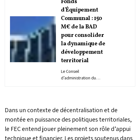
Fonds
d'Équipement
Communal : 150
M€ de la BAD
pour consolider
la dynamique de
développement
territorial
Le Conseil
d’administration du
Groupe de la Banque
africaine de
développement (BAD) a
approuvé, mercredi à
Dans un contexte de décentralisation et de
Abidjan, une ligne de
crédit de 150 millions
montée en puissance des politiques territoriales,
d'euros (M€) au Fonds
le FEC entend jouer pleinement son rôle d’appui
d'Équipement Communal
technique et financier. Les projets soutenus dans
(FEC) pour financer de