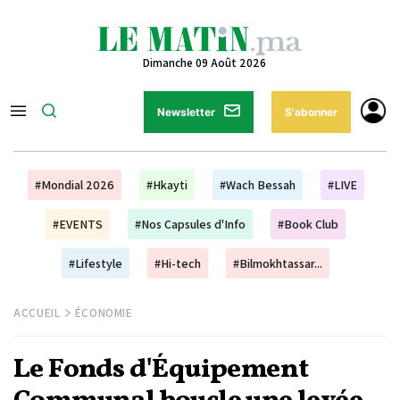
Dimanche 09 Août 2026
Newsletter
S'abonner
#Mondial 2026
#Hkayti
#Wach Bessah
#LIVE
#EVENTS
#Nos Capsules d'Info
#Book Club
#Lifestyle
#Hi-tech
#Bilmokhtassar...
ACCUEIL
ÉCONOMIE
Le Fonds d'Équipement