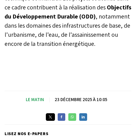
nouveaux projets
ce cadre contribuent à la réalisation des
Objectifs
d'investissement et
du Développement Durable (ODD)
, notamment
d'infrastructure durables
et inclusifs, et consolider
dans les domaines des infrastructures de base, de
la dynamique de
l’urbanisme, de l’eau, de l’assainissement ou
développement territorial.
encore de la transition énergétique.
LE MATIN
|
23 DÉCEMBRE 2025 À 10:05
LISEZ NOS E-PAPERS