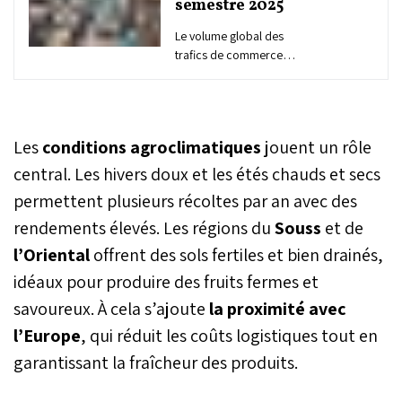
semestre 2025
Le volume global des
trafics de commerce
traités par les ports du
Maroc a atteint 130
millions de tonnes au titre
du 1er semestre de
Les
conditions agroclimatiques
jouent un rôle
l’année 2025, contre 116,4
millions de tonnes à la
central. Les hivers doux et les étés chauds et secs
même période de l’année
permettent plusieurs récoltes par an avec des
précédente, soit une
rendements élevés. Les régions du
hausse de 11,6%. Le trafic
Souss
et de
domestique a enregistré
l’Oriental
offrent des sols fertiles et bien drainés,
un volume de 65,7 millions
idéaux pour produire des fruits fermes et
de tonnes, en enregistrant
une hausse de 8%, tandis
savoureux. À cela s’ajoute
la proximité avec
que le transbordement a
l’Europe
, qui réduit les coûts logistiques tout en
atteint un volume de 64,2
millions de tonnes, soit
garantissant la fraîcheur des produits.
une croissance de 15,5%
par rapport au 1er