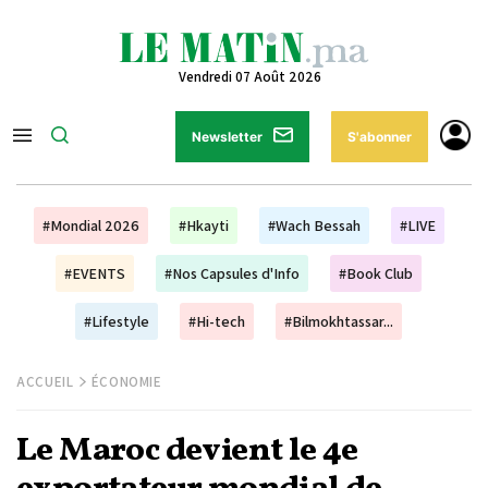
Vendredi 07 Août 2026
Newsletter
S'abonner
#Mondial 2026
#Hkayti
#Wach Bessah
#LIVE
#EVENTS
#Nos Capsules d'Info
#Book Club
#Lifestyle
#Hi-tech
#Bilmokhtassar...
ACCUEIL
ÉCONOMIE
Le Maroc devient le 4e