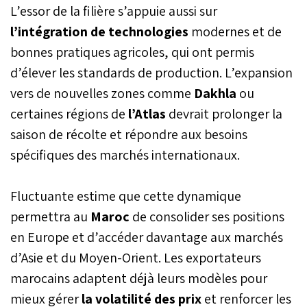
L’essor de la filière s’appuie aussi sur
semestre de l’année 2024,
indique le ministère de
l’intégration de technologies
modernes et de
l’Équipement et de l’eau
bonnes pratiques agricoles, qui ont permis
dans un communiqué.
d’élever les standards de production. L’expansion
vers de nouvelles zones comme
Dakhla
ou
certaines régions de
l’Atlas
devrait prolonger la
saison de récolte et répondre aux besoins
spécifiques des marchés internationaux.
Fluctuante estime que cette dynamique
permettra au
Maroc
de consolider ses positions
en Europe et d’accéder davantage aux marchés
d’Asie et du Moyen-Orient. Les exportateurs
marocains adaptent déjà leurs modèles pour
mieux gérer
la volatilité des prix
et renforcer les