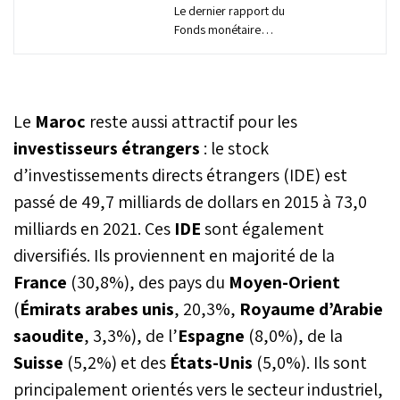
Le dernier rapport du
Fonds monétaire
international met en
lumière les défis
persistants auxquels font
face les pays du Moyen-
Le
Maroc
reste aussi attractif pour les
Orient et de l'Afrique du
Nord en 2024, marqués
investisseurs étrangers
: le stock
par des perturbations
d’investissements directs étrangers (IDE) est
économiques et des
passé de 49,7 milliards de dollars en 2015 à 73,0
incertitudes élevées. Les
conflits, les perturbations
milliards en 2021. Ces
IDE
sont également
du transport maritime
diversifiés. Ils proviennent en majorité de la
dans la mer Rouge et
l’instabilité du marché
France
(30,8%), des pays du
Moyen-Orient
pétrolier viennent
(
Émirats arabes unis
, 20,3%,
Royaume d’Arabie
s’ajouter aux vulnérabilités
pré-existantes liées au
saoudite
, 3,3%), de l’
Espagne
(8,0%), de la
niveau élevé de la dette
Suisse
(5,2%) et des
États-Unis
(5,0%). Ils sont
publique et des coûts
principalement orientés vers le secteur industriel,
d’emprunt. Dans ce