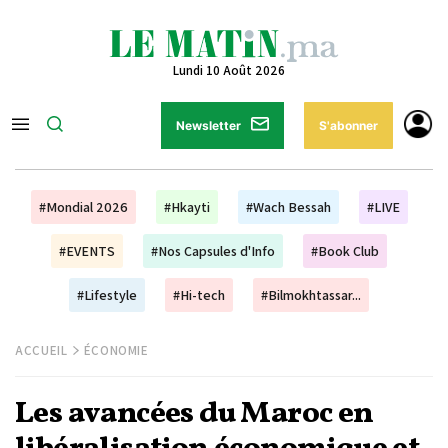
Lundi 10 Août 2026
Newsletter
S'abonner
#Mondial 2026
#Hkayti
#Wach Bessah
#LIVE
#EVENTS
#Nos Capsules d'Info
#Book Club
#Lifestyle
#Hi-tech
#Bilmokhtassar...
ACCUEIL
ÉCONOMIE
Les avancées du Maroc en