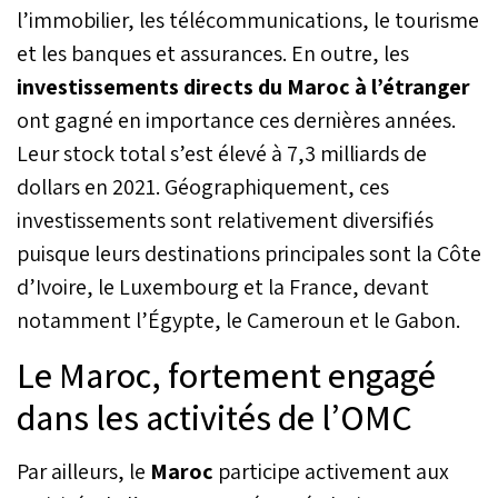
contexte incertain, le
l’immobilier, les télécommunications, le tourisme
Maroc a affiché sa
et les banques et assurances. En outre, les
résilience en 2023 et
devrait encore enregistrer
investissements directs du Maroc à l’étranger
une croissance de 3,1%
ont gagné en importance ces dernières années.
en 2024, au-dessus de la
moyenne projetée pour le
Leur stock total s’est élevé à 7,3 milliards de
monde arabe (+2,6%).
dollars en 2021. Géographiquement, ces
investissements sont relativement diversifiés
puisque leurs destinations principales sont la Côte
d’Ivoire, le Luxembourg et la France, devant
notamment l’Égypte, le Cameroun et le Gabon.
Le Maroc, fortement engagé
dans les activités de l’OMC
Par ailleurs, le
Maroc
participe activement aux