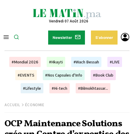
Vendredi 07 Août 2026
Newsletter
S'abonner
#Mondial 2026
#Hkayti
#Wach Bessah
#LIVE
#EVENTS
#Nos Capsules d'Info
#Book Club
#Lifestyle
#Hi-tech
#Bilmokhtassar...
ACCUEIL
ÉCONOMIE
OCP Maintenance Solutions