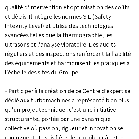
carbone du géant
qualité d’intervention et optimisation des coûts
marocain des fertilisants
et délais. Il intègre les normes SIL (Safety
et à soutenir une
agriculture durable et
Integrity Level) et utilise des technologies
inclusive en Afrique.
avancées telles que la thermographie, les
ultrasons et l’analyse vibratoire. Des audits
réguliers et des inspections renforcent la fiabilité
des équipements et harmonisent les pratiques à
l’échelle des sites du Groupe.
« Participer à la création de ce Centre d’expertise
dédié aux turbomachines a représenté bien plus
qu’un projet technique : c’est une initiative
structurante, portée par une dynamique
collective où passion, rigueur et innovation se
conjuguent. Je suis fière de contribuer à cette