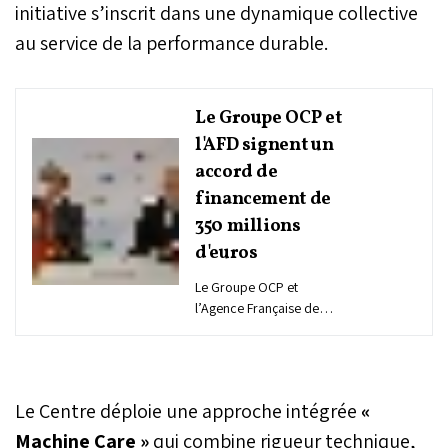
initiative s’inscrit dans une dynamique collective
au service de la performance durable.
Le Groupe OCP et
l'AFD signent un
accord de
financement de
350 millions
d'euros
Le Groupe OCP et
l’Agence Française de
Développement (AFD) ont
officialisé, lundi 12 mai à
Rabat, un accord de
financement de 350
Le Centre déploie une approche intégrée
«
millions d'euros visant à
accélérer la transition bas
Machine Care »
qui combine rigueur technique,