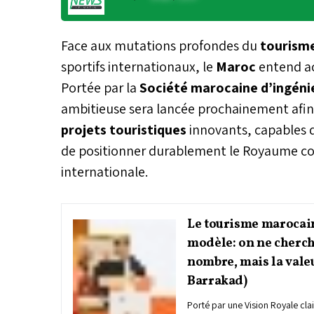
Face aux mutations profondes du
tourism
sportifs internationaux, le
Maroc
entend ac
Portée par la
Société marocaine d’ingénie
ambitieuse sera lancée prochainement afin d
projets touristiques
innovants, capables 
de positionner durablement le Royaume co
internationale.
Le tourisme marocai
modèle: on ne cherch
nombre, mais la vale
Barrakad)
Porté par une Vision Royale cla