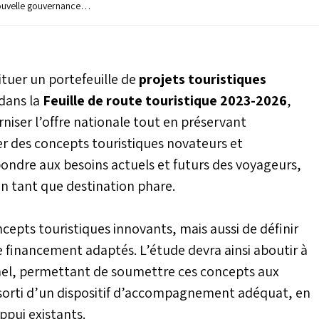
nouvelle gouvernance,
n cap historique avec
 accueillis en 2025. Une
njoncturel ou de
r général de la Société
ituer un portefeuille de
projets touristiques
que (SMIT), nous révèle
cette dynamique
 dans la
Feuille de route touristique 2023-2026
,
ion en profondeur du
erniser l’offre nationale tout en préservant
sormais fondé sur la
fier des concepts touristiques novateurs et
ification territoriale et
e de la Coupe du monde
pondre aux besoins actuels et futurs des voyageurs,
tours d’un
en tant que destination phare.
, inclusif et résilient.
ncepts touristiques innovants, mais aussi de définir
 financement adaptés. L’étude devra ainsi aboutir à
nnel, permettant de soumettre ces concepts aux
assorti d’un dispositif d’accompagnement adéquat, en
pui existants.