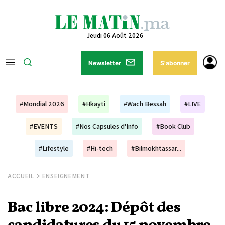
Jeudi 06 Août 2026
Newsletter
S'abonner
#Mondial 2026
#Hkayti
#Wach Bessah
#LIVE
#EVENTS
#Nos Capsules d'Info
#Book Club
#Lifestyle
#Hi-tech
#Bilmokhtassar...
ACCUEIL
ENSEIGNEMENT
Bac libre 2024: Dépôt des