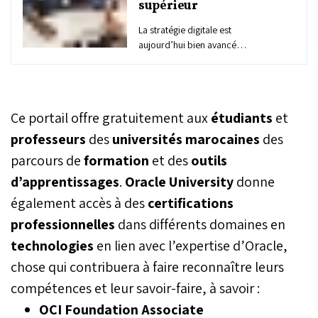
supérieur
La stratégie digitale est
aujourd’hui bien avancée.
Elle fait désormais partie
des préoccupations des
milieux académiques.
Ainsi, le ministère de
Ce portail offre gratuitement aux
étudiants
et
l’Enseignement supérieur,
de la recherche
professeurs
des
universités
marocaines
des
scientifique et de
parcours de
formation
et des
outils
l’innovation s’engage
d’apprentissages
.
Oracle University
activement dans la
donne
transformation numérique
également accès à des
certifications
et se concentre sur la
professionnelles
dans différents domaines en
construction d’un système
d’enseignement plus agile.
technologies
en lien avec l’expertise d’Oracle,
Il met le turbo et renforce
chose qui contribuera à faire reconnaître leurs
ses partenariats dans ce
sens.
compétences et leur savoir-faire, à savoir :
OCI Foundation Associate