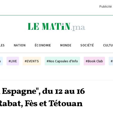
Publicité
C
L
A
LES
NATION
ÉCONOMIE
MONDE
SOCIÉTÉ
CULT
L
L
h
#LIVE
#EVENTS
#Nos Capsules d'Info
#Book Club
#
L
M
M
 Espagne", du 12 au 16
B
Rabat, Fès et Tétouan