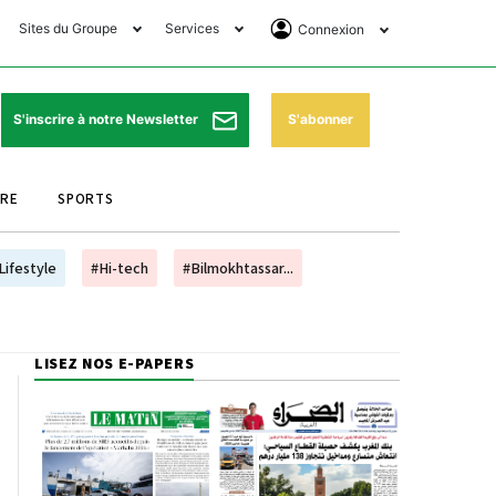
Sites du Groupe
Services
Connexion
lub Avantages
Horaires de prières
Se Connecter
e Matin Sports
Pharmacies de garde
Abonnement
S'abonner
S'inscrire à notre Newsletter
ssahraa
Météo
Archives ePaper
URE
SPORTS
e Matin Store
Programme TV
e Matin Annonces
Cinéma
Lifestyle
#Hi-tech
#Bilmokhtassar...
es Imprimeries du
Horaires de train
atin
Bourse
LISEZ NOS E-PAPERS
orocco Today Forum
ookclub