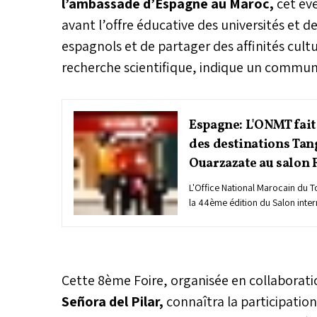
l’ambassade d’Espagne au Maroc,
cet év
avant l’offre éducative des universités et
espagnols et de partager des affinités cul
recherche scientifique, indique un commu
Espagne: L'ONMT fait
des destinations Tan
Ouarzazate au salon F
L'Office National Marocain du 
la 44ème édition du Salon inter
(FITUR) qui se tient du 24 au 28
Cette 8ème Foire, organisée en collaborat
Señora del Pilar,
connaîtra la participatio