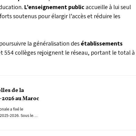
éducation.
L’enseignement public
accueille à lui seul
fforts soutenus pour élargir l’accès et réduire les
poursuivre la généralisation des
établissements
t 554 collèges rejoignent le réseau, portant le total à
elles de la
5-2026 au Maroc
nale a fixé le
e 2025-2026. Sous le
té », cette rentrée
 des élèves du 2 au 4
ffectif des cours le 8