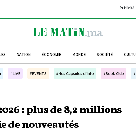
Publicité
C
L
A
LES
NATION
ÉCONOMIE
MONDE
SOCIÉTÉ
CULT
L
L
h
#LIVE
#EVENTS
#Nos Capsules d'Info
#Book Club
#
L
M
M
026 : plus de 8,2 millions
B
ie de nouveautés