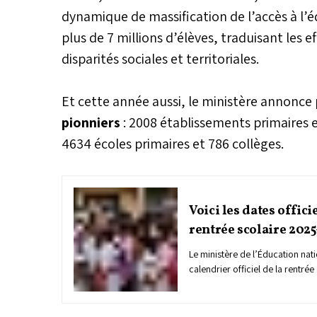
dynamique de massification de l’accès à l’
plus de 7 millions d’élèves, traduisant les e
disparités sociales et territoriales.
Et cette année aussi, le ministère annonce 
pionniers
: 2008 établissements primaires e
4634 écoles primaires et 786 collèges.
Voici les dates offici
rentrée scolaire 202
Le ministère de l’Éducation natio
calendrier officiel de la rentré
slogan « Pour une école de quali
prévoit une reprise progressive
septembre avant le démarrage e