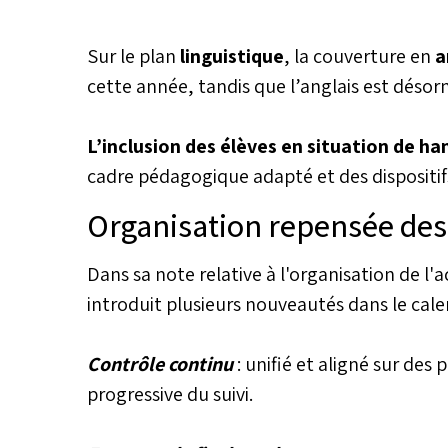
septembre, avec de nouvelles 
renforcer l’équité et améliorer 
Sur le plan
linguistique
, la couverture en
a
d’apprentissage.
cette année, tandis que l’anglais est désor
L’inclusion des élèves en situation de ha
cadre pédagogique adapté et des disposit
Organisation repensée de
Dans sa note relative à l'organisation de l'
introduit plusieurs nouveautés dans le calen
Contrôle continu
: unifié et aligné sur des p
progressive du suivi.