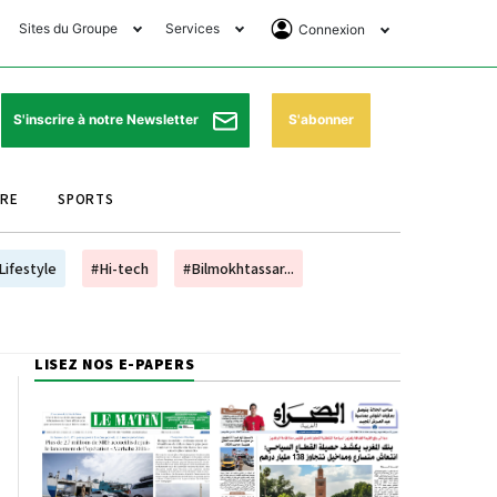
Sites du Groupe
Services
Connexion
lub Avantages
Horaires de prières
Se Connecter
e Matin Sports
Pharmacies de garde
Abonnement
S'abonner
S'inscrire à notre Newsletter
ssahraa
Météo
Archives ePaper
URE
SPORTS
e Matin Store
Programme TV
e Matin Annonces
Cinéma
Lifestyle
#Hi-tech
#Bilmokhtassar...
es Imprimeries du
Horaires de train
atin
Bourse
LISEZ NOS E-PAPERS
orocco Today Forum
ookclub