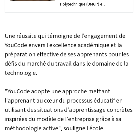
Polytechnique (UM6P) et
BCG X, l’unité Tech Build &
Design du Boston
Consulting Group (BCG),
ont signé une convention
Une réussite qui témoigne de l'engagement de
afin d'unir leurs forces
dans le développement de
YouCode envers l'excellence académique et la
talents de la Tech,
préparation effective de ses apprenants pour les
répondant aux défis
défis du marché du travail dans le domaine de la
croissants des entreprises
régionales et mondiales.
technologie.
"YouCode adopte une approche mettant
l'apprenant au cœur du processus éducatif en
utilisant des situations d'apprentissage concrètes
inspirées du modèle de l’entreprise grâce à sa
méthodologie active", souligne l'école.