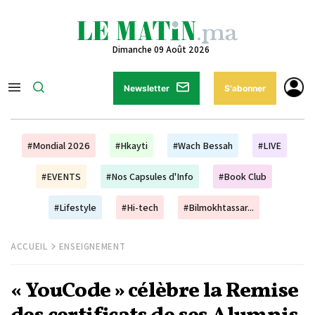
Dimanche 09 Août 2026
Newsletter
S'abonner
#Mondial 2026
#Hkayti
#Wach Bessah
#LIVE
#EVENTS
#Nos Capsules d'Info
#Book Club
#Lifestyle
#Hi-tech
#Bilmokhtassar...
ACCUEIL
ENSEIGNEMENT
« YouCode » célèbre la Remise