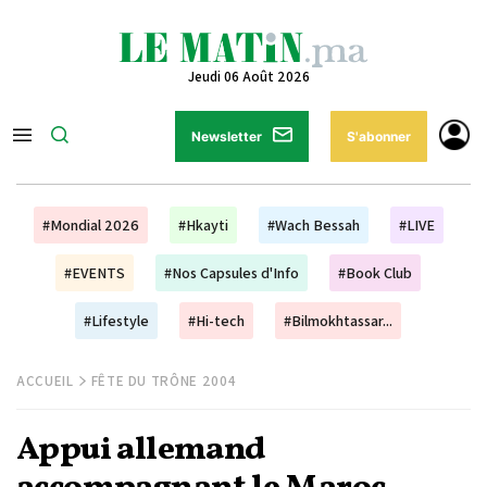
Jeudi 06 Août 2026
Newsletter
S'abonner
#Mondial 2026
#Hkayti
#Wach Bessah
#LIVE
#EVENTS
#Nos Capsules d'Info
#Book Club
#Lifestyle
#Hi-tech
#Bilmokhtassar...
ACCUEIL
FÊTE DU TRÔNE 2004
Appui allemand