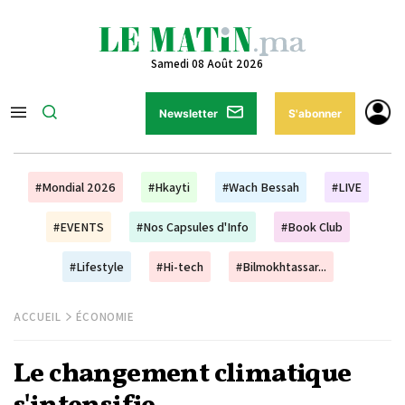
Samedi 08 Août 2026
Newsletter
S'abonner
#Mondial 2026
#Hkayti
#Wach Bessah
#LIVE
#EVENTS
#Nos Capsules d'Info
#Book Club
#Lifestyle
#Hi-tech
#Bilmokhtassar...
ACCUEIL
ÉCONOMIE
Le changement climatique