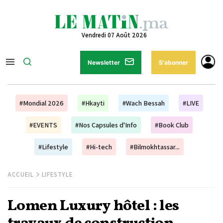
Vendredi 07 Août 2026
Newsletter
S'abonner
#Mondial 2026
#Hkayti
#Wach Bessah
#LIVE
#EVENTS
#Nos Capsules d'Info
#Book Club
#Lifestyle
#Hi-tech
#Bilmokhtassar...
ACCUEIL
LIFESTYLE
Lomen Luxury hôtel : les