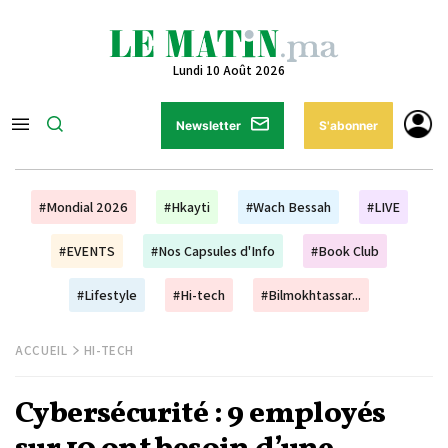
Lundi 10 Août 2026
Newsletter
S'abonner
#Mondial 2026
#Hkayti
#Wach Bessah
#LIVE
#EVENTS
#Nos Capsules d'Info
#Book Club
#Lifestyle
#Hi-tech
#Bilmokhtassar...
ACCUEIL
HI-TECH
Cybersécurité : 9 employés