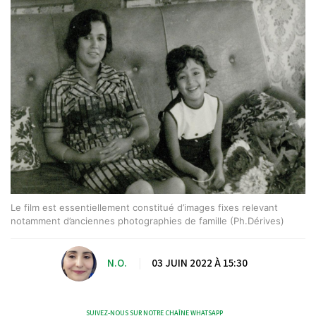
Le film est essentiellement constitué d’images fixes relevant
notamment d’anciennes photographies de famille (Ph.Dérives)
N.O.
|
03 JUIN 2022 À 15:30
SUIVEZ-NOUS SUR NOTRE CHAÎNE WHATSAPP