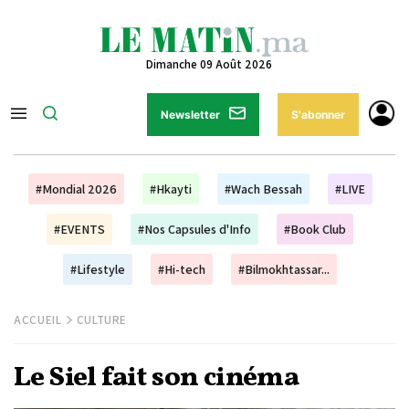
Dimanche 09 Août 2026
Newsletter
S'abonner
#Mondial 2026
#Hkayti
#Wach Bessah
#LIVE
#EVENTS
#Nos Capsules d'Info
#Book Club
#Lifestyle
#Hi-tech
#Bilmokhtassar...
ACCUEIL
CULTURE
Le Siel fait son cinéma