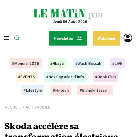
Jeudi 06 Août 2026
Newsletter
S'abonner
#Mondial 2026
#Hkayti
#Wach Bessah
#LIVE
#EVENTS
#Nos Capsules d'Info
#Book Club
#Lifestyle
#Hi-tech
#Bilmokhtassar...
ACCUEIL
AUTOMOBILE
Skoda accélère sa