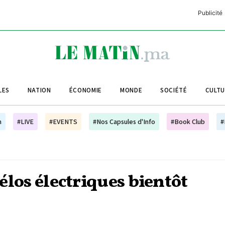
Publicité
C
L
A
LES
NATION
ÉCONOMIE
MONDE
SOCIÉTÉ
CULT
L
L
h
#LIVE
#EVENTS
#Nos Capsules d'Info
#Book Club
#
L
M
M
vélos électriques bientôt
B