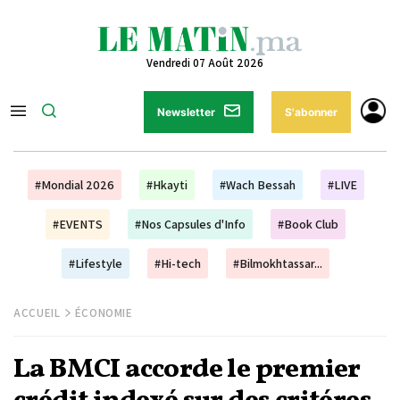
Vendredi 07 Août 2026
Newsletter
S'abonner
#Mondial 2026
#Hkayti
#Wach Bessah
#LIVE
#EVENTS
#Nos Capsules d'Info
#Book Club
#Lifestyle
#Hi-tech
#Bilmokhtassar...
ACCUEIL
ÉCONOMIE
La BMCI accorde le premier