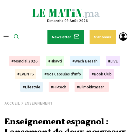
Dimanche 09 Août 2026
Newsletter
S'abonner
#Mondial 2026
#Hkayti
#Wach Bessah
#LIVE
#EVENTS
#Nos Capsules d'Info
#Book Club
#Lifestyle
#Hi-tech
#Bilmokhtassar...
ACCUEIL
ENSEIGNEMENT
Enseignement espagnol :