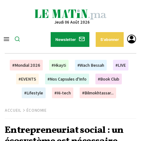
Jeudi 06 Août 2026
Newsletter
S'abonner
#Mondial 2026
#Hkayti
#Wach Bessah
#LIVE
#EVENTS
#Nos Capsules d'Info
#Book Club
#Lifestyle
#Hi-tech
#Bilmokhtassar...
ACCUEIL
ÉCONOMIE
Entrepreneuriat social : un