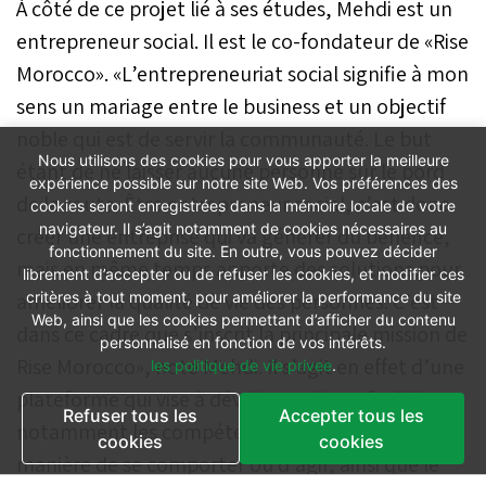
À côté de ce projet lié à ses études, Mehdi est un
entrepreneur social. Il est le co-fondateur de «Rise
Morocco». «L’entrepreneuriat social signifie à mon
sens un mariage entre le business et un objectif
noble qui est de servir la communauté. Le but
Nous utilisons des cookies pour vous apporter la meilleure
étant de ne laisser aucune personne sur le bord
expérience possible sur notre site Web. Vos préférences des
de la route. Être entrepreneur social, c’est donc
cookies seront enregistrées dans la mémoire locale de votre
navigateur. Il s’agit notamment de cookies nécessaires au
créer une entreprise qui va générer du bénéfice,
fonctionnement du site. En outre, vous pouvez décider
mais en même temps apporte des solutions pour
librement d’accepter ou de refuser les cookies, et modifier ces
améliorer la qualité de vie des personnes. C’est
critères à tout moment, pour améliorer la performance du site
Web, ainsi que les cookies permettant d’afficher du contenu
dans ce cadre que s’inscrit la principale mission de
personnalisé en fonction de vos intérêts.
Rise Morocco», note Mehdi. Il s’agit en effet d’une
les politique de vie privee
.
plateforme qui vise à développer les soft skills et
Refuser tous les
Accepter tous les
notamment les compétences relatives à la
cookies
cookies
manière de se comporter ou d’agir, ainsi que le