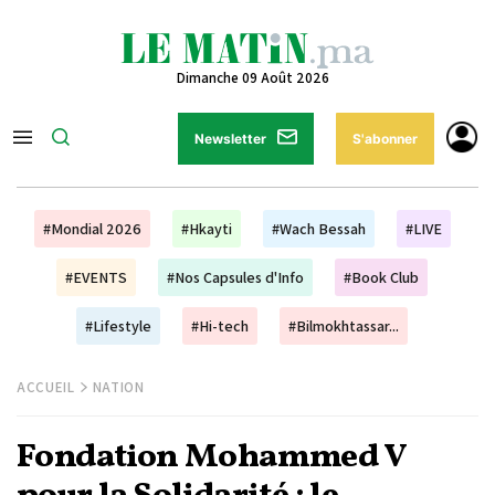
Dimanche 09 Août 2026
Newsletter
S'abonner
#Mondial 2026
#Hkayti
#Wach Bessah
#LIVE
#EVENTS
#Nos Capsules d'Info
#Book Club
#Lifestyle
#Hi-tech
#Bilmokhtassar...
ACCUEIL
NATION
Fondation Mohammed V