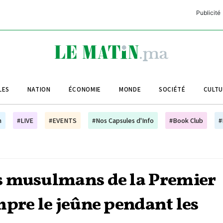
Publicité
C
L
A
LES
NATION
ÉCONOMIE
MONDE
SOCIÉTÉ
CULT
L
L
h
#LIVE
#EVENTS
#Nos Capsules d'Info
#Book Club
#
L
M
M
s musulmans de la Premier
B
mpre le jeûne pendant les