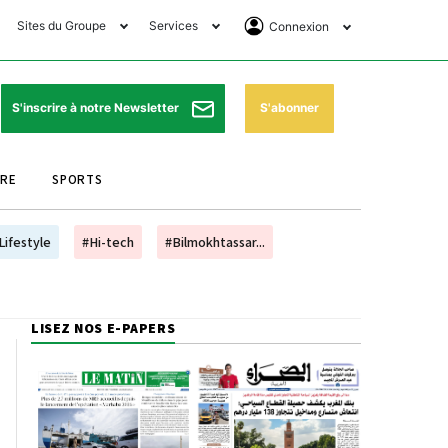
Sites du Groupe
Services
Connexion
lub Avantages
Horaires de prières
Se Connecter
e Matin Sports
Pharmacies de garde
Abonnement
S'abonner
S'inscrire à notre Newsletter
ssahraa
Météo
Archives ePaper
URE
SPORTS
e Matin Store
Programme TV
e Matin Annonces
Cinéma
Lifestyle
#Hi-tech
#Bilmokhtassar...
es Imprimeries du
Horaires de train
atin
Bourse
LISEZ NOS E-PAPERS
orocco Today Forum
ookclub