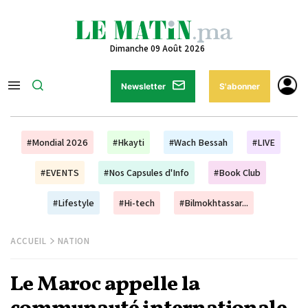
Dimanche 09 Août 2026
Newsletter
S'abonner
#Mondial 2026
#Hkayti
#Wach Bessah
#LIVE
#EVENTS
#Nos Capsules d'Info
#Book Club
#Lifestyle
#Hi-tech
#Bilmokhtassar...
ACCUEIL
NATION
Le Maroc appelle la