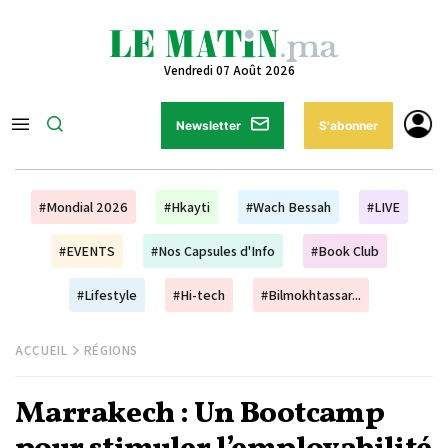
Vendredi 07 Août 2026
Newsletter
S'abonner
#Mondial 2026
#Hkayti
#Wach Bessah
#LIVE
#EVENTS
#Nos Capsules d'Info
#Book Club
#Lifestyle
#Hi-tech
#Bilmokhtassar...
ACCUEIL
RÉGIONS
Marrakech : Un Bootcamp