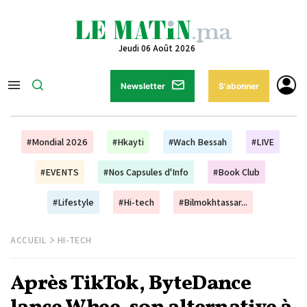
Jeudi 06 Août 2026
Newsletter
S'abonner
#Mondial 2026
#Hkayti
#Wach Bessah
#LIVE
#EVENTS
#Nos Capsules d'Info
#Book Club
#Lifestyle
#Hi-tech
#Bilmokhtassar...
ACCUEIL
HI-TECH
Après TikTok, ByteDance