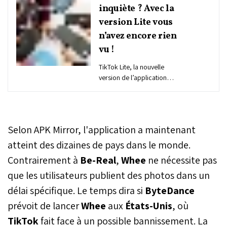
inquiète ? Avec la
version Lite vous
n’avez encore rien
vu !
TikTok Lite, la nouvelle
version de l’application
chinoise, fait son entrée
dans le paysage
numérique international
avec une promesse
Selon APK Mirror, l'application a maintenant
alléchante : récompenser
les utilisateurs pour leur
atteint des dizaines de pays dans le monde.
activité en ligne.
Contrairement à
Be-Real
,
Whee
ne nécessite pas
Cependant, cette offre de
que les utilisateurs publient des photos dans un
gratifications virtuelles
suscite des inquiétudes
délai spécifique. Le temps dira si
ByteDance
quant à ses possibles
prévoit de lancer
Whee
aux
États-Unis
, où
conséquences pour la
jeunesse et la société dans
TikTok
fait face à un possible bannissement. La
son ensemble. Au Maroc,