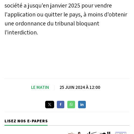
société a jusqu'en janvier 2025 pour vendre
la controverse autour de
l’application n’est pas
l'application ou quitter le pays, à moins d'obtenir
nouvelle, d’autant qu’elle
une ordonnance du tribunal bloquant
revendique déjà près de
l'interdiction.
12,5 millions d’utilisateurs.
Les appels à une
régulation plus stricte de
TikTok se multiplient, les
débats sur les risques
pour la santé mentale et le
comportement des
utilisateurs prennent de
l’ampleur. Le point sur la
LE MATIN
|
25 JUIN 2024 À 12:00
question avec l’éclairage
de deux spécialistes.
LISEZ NOS E-PAPERS