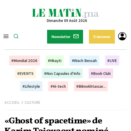
Dimanche 09 Août 2026
Newsletter
S'abonner
#Mondial 2026
#Hkayti
#Wach Bessah
#LIVE
#EVENTS
#Nos Capsules d'Info
#Book Club
#Lifestyle
#Hi-tech
#Bilmokhtassar...
ACCUEIL
CULTURE
«Ghost of spacetime» de