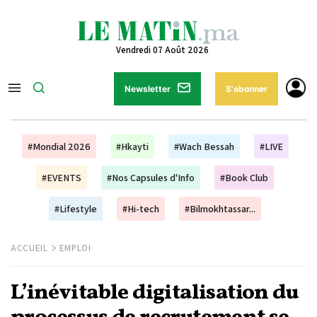
Vendredi 07 Août 2026
Newsletter
S'abonner
#Mondial 2026
#Hkayti
#Wach Bessah
#LIVE
#EVENTS
#Nos Capsules d'Info
#Book Club
#Lifestyle
#Hi-tech
#Bilmokhtassar...
ACCUEIL
EMPLOI
L’inévitable digitalisation du