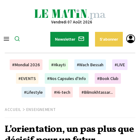
Vendredi 07 Août 2026
Newsletter
S'abonner
#Mondial 2026
#Hkayti
#Wach Bessah
#LIVE
#EVENTS
#Nos Capsules d'Info
#Book Club
#Lifestyle
#Hi-tech
#Bilmokhtassar...
ACCUEIL
ENSEIGNEMENT
L’orientation, un pas plus que