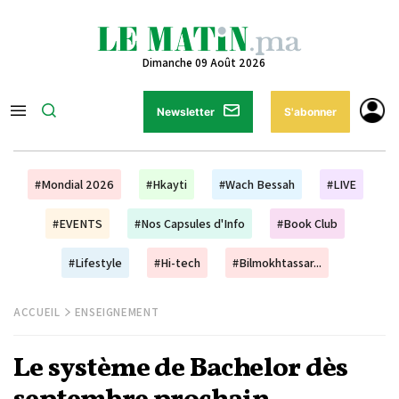
Dimanche 09 Août 2026
Newsletter
S'abonner
#Mondial 2026
#Hkayti
#Wach Bessah
#LIVE
#EVENTS
#Nos Capsules d'Info
#Book Club
#Lifestyle
#Hi-tech
#Bilmokhtassar...
ACCUEIL
ENSEIGNEMENT
Le système de Bachelor dès